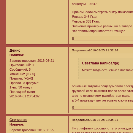
общедом - 0.547.
Причем, если смотреть внизу показани
Январь 346 Гкал
Февраль 335 Гкал.
Значения примерно равны, но в январе
Что топили спрашивается? Улицу?
0
Денис
Поделиться
2016-03-25 21:32:34
Новичок
Зарегистрирован
: 2016-03-21
Светлана написал(а):
Приглашений:
0
Сообщений:
5
Может тогда есть смысл постави
Уважение:
[+0/-0]
Позитив:
[+0/-0]
Провел на форуме:
основные затраты общедомового электри
1 час 30 минут
грузовой если выживет после всего это
Последний визит:
а вот с отоплением разобраться надо.
2016-04-01 23:34:02
а 3-4 подъезд - там же только ключи вы
0
Светлана
Поделиться
2016-03-25 22:35:21
Новичок
Ну с лифтами хорошо, от этого никуда 
Зарегистрирован
: 2016-03-25