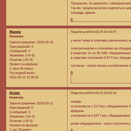
Предлагаю, по аналогии с официальным
Так же, предлагаю всем поделиться ци
площадь здания.
0
Жанна
Поделиться
2016-03-25 20:33:57
Новичок
у меня также в платежке увеличилась 
Зарегистрирован
: 2016-03-19
Приглашений:
0
электроэнергия и отопление на общедом
Сообщений:
4
в квартире эл эн 28 7кВт, общедомовые
Уважение:
[+0/-0]
в квартире отопление 0.97 Гкал, общед
Позитив:
[+0/-0]
Провел на форуме:
согласна - нужно писать коллективное 
2 часа 46 минут
0
Последний визит:
2016-04-12 11:58:41
Денис
Поделиться
2016-03-25 20:53:10
Новичок
январь
Зарегистрирован
: 2016-03-21
отопление кв 1.21 Гкал, общедомовые 0
Приглашений:
0
февраль
Сообщений:
5
отопление кв 0.547 Гкал, общедомовые 
Уважение:
[+0/-0]
Позитив:
[+0/-0]
разве общедомовые - могут различатьс
Провел на форуме:
1 час 30 минут
0