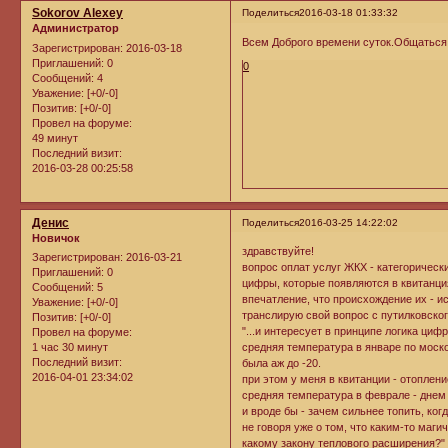
Sokorov Alexey
Поделиться
2016-03-18 01:33:32
Администратор
Всем Доброго времени суток.Общаться 
Зарегистрирован
: 2016-03-18
Приглашений:
0
0
Сообщений:
4
Уважение:
[+0/-0]
Позитив:
[+0/-0]
Провел на форуме:
49 минут
Последний визит:
2016-03-28 00:25:58
Денис
Поделиться
2016-03-25 14:22:02
Новичок
здравствуйте!
Зарегистрирован
: 2016-03-21
вопрос оплат услуг ЖКХ - категоричес
Приглашений:
0
цифры, которые появляются в квитанци
Сообщений:
5
впечатление, что происхождение их - и
Уважение:
[+0/-0]
транслирую свой вопрос с путилковско
Позитив:
[+0/-0]
"...и интересует в принципе логика циф
Провел на форуме:
1 час 30 минут
средняя температура в январе по моско
Последний визит:
была аж до -20.
2016-04-01 23:34:02
при этом у меня в квитанции - отоплен
средняя температура в феврале - днем 
и вроде бы - зачем сильнее топить, ког
не говоря уже о том, что каким-то маги
какому закону теплового расширения?"