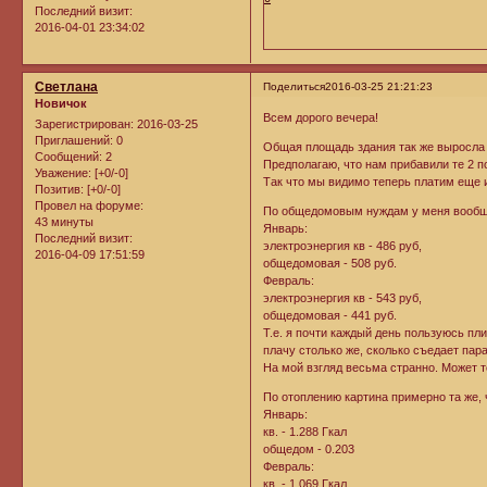
Последний визит:
2016-04-01 23:34:02
Светлана
Поделиться
2016-03-25 21:21:23
Новичок
Всем дорого вечера!
Зарегистрирован
: 2016-03-25
Приглашений:
0
Общая площадь здания так же выросла 
Сообщений:
2
Предполагаю, что нам прибавили те 2 п
Уважение:
[+0/-0]
Так что мы видимо теперь платим еще и
Позитив:
[+0/-0]
Провел на форуме:
По общедомовым нуждам у меня вообщ
43 минуты
Январь:
Последний визит:
электроэнергия кв - 486 руб,
2016-04-09 17:51:59
общедомовая - 508 руб.
Февраль:
электроэнергия кв - 543 руб,
общедомовая - 441 руб.
Т.е. я почти каждый день пользуюсь п
плачу столько же, сколько съедает пар
На мой взгляд весьма странно. Может 
По отоплению картина примерно та же, ч
Январь:
кв. - 1.288 Гкал
общедом - 0.203
Февраль:
кв. - 1.069 Гкал