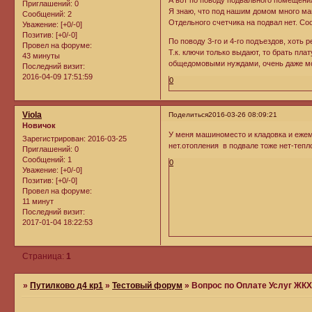
А вот по поводу подвального помещения
Приглашений:
0
Я знаю, что под нашим домом много маш
Сообщений:
2
Отдельного счетчика на подвал нет. Со
Уважение:
[+0/-0]
Позитив:
[+0/-0]
По поводу 3-го и 4-го подъездов, хоть 
Провел на форуме:
Т.к. ключи только выдают, то брать пла
43 минуты
общедомовыми нуждами, очень даже мо
Последний визит:
2016-04-09 17:51:59
0
Viola
Поделиться
2016-03-26 08:09:21
Новичок
У меня машиноместо и кладовка и ежеме
Зарегистрирован
: 2016-03-25
нет.отопления в подвале тоже нет-тепл
Приглашений:
0
Сообщений:
1
0
Уважение:
[+0/-0]
Позитив:
[+0/-0]
Провел на форуме:
11 минут
Последний визит:
2017-01-04 18:22:53
Страница:
1
»
Путилково д4 кр1
»
Тестовый форум
»
Вопрос по Оплате Услуг ЖК