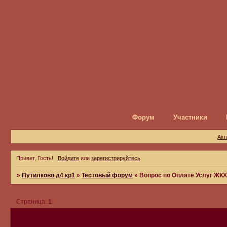
Форум
Участники
Акт
Привет, Гость!
Войдите
или
зарегистрируйтесь
.
»
Путилково д4 кр1
»
Тестовый форум
»
Вопрос по Оплате Услуг ЖК
Страница:
1