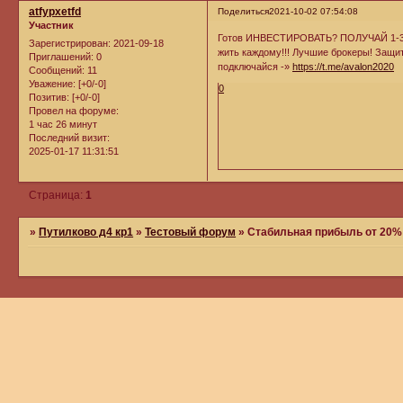
atfypxetfd
Поделиться
2021-10-02 07:54:08
Участник
Готов ИНВЕСТИРОВАТЬ? ПОЛУЧАЙ 1-3 %
Зарегистрирован
: 2021-09-18
жить каждому!!! Лучшие брокеры! Защит
Приглашений:
0
подключайся -»
https://t.me/avalon2020
Сообщений:
11
Уважение:
[+0/-0]
0
Позитив:
[+0/-0]
Провел на форуме:
1 час 26 минут
Последний визит:
2025-01-17 11:31:51
Страница:
1
»
Путилково д4 кр1
»
Тестовый форум
»
Стабильная прибыль от 20%